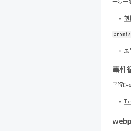
一步一步
剖
prom
最
事件循
了解Eve
Ta
webp