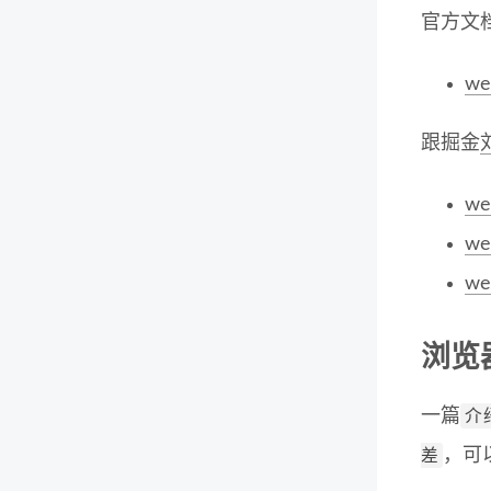
官方文
w
跟掘金
w
w
w
浏览
介
一篇
差
，可