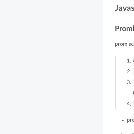
Jav
Promi
promis
pr