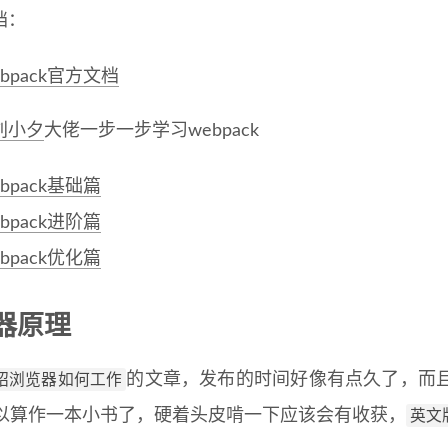
档：
ebpack官方文档
刘小夕
大佬一步一步学习webpack
ebpack基础篇
ebpack进阶篇
ebpack优化篇
器原理
绍浏览器如何工作
的文章，发布的时间好像有点久了，而
英文
以算作一本小书了，硬着头皮啃一下应该会有收获，