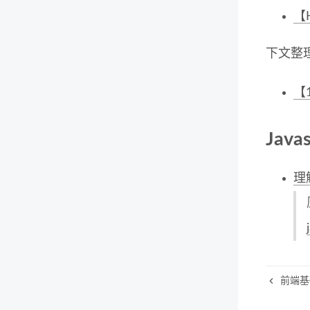
【H
下文整
【
Jav
理
前端基础