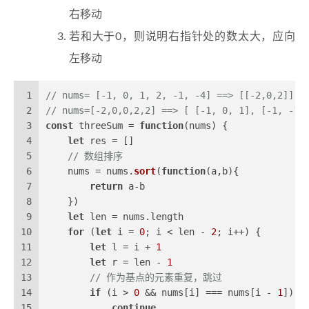
右移动
若和大于0，则说明右指针处的数太大，应向
左移动
1
// nums= [-1, 0, 1, 2, -1, -4] ==> [[-2,0,2]]
2
// nums=[-2,0,0,2,2] ==> [ [-1, 0, 1], [-1, -1,
3
const
 threeSum = 
function
(
nums
) {
4
let
 res = []
5
// 数组排序
6
    nums = nums.
sort
(
function
(
a,b
){
7
return
 a-b
8
    })
9
let
 len = nums.
length
10
for
 (
let
 i = 
0
; i < len - 
2
; i++) {
11
let
 l = i + 
1
12
let
 r = len - 
1
13
// 作为基点的元素重复，跳过
14
if
 (i > 
0
 && nums[i] === nums[i - 
1
]) {
15
continue