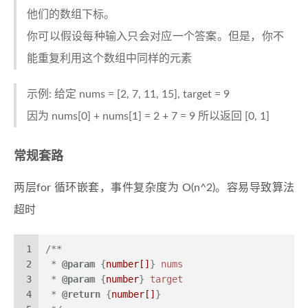
他们的数组下标。
你可以假设每种输入只会对应一个答案。但是，你不
能重复利用这个数组中同样的元素
示例: 给定 nums = [2, 7, 11, 15], target = 9
因为 nums[0] + nums[1] = 2 + 7 = 9 所以返回 [0, 1]
常规套路
两层for 循环嵌套，事件复杂度为 O(n^2)。容易导致算法
超时
1
/**
2
 * 
@param
 {
number[]
} 
nums
3
 * 
@param
 {
number
} 
target
4
 * 
@return
 {
number[]
}