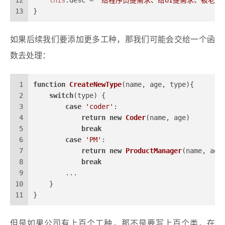
12
this
.
desc
 = 
'给程序员提需求、给UI提需求、被老板
13
}
如果后续我们要添加更多工种，那我们可能会交给一个函
数去处理：
1
function
CreateNewType
(
name, age, type
){
2
switch
(type) {
3
case
'coder'
:
4
return
new
Coder
(name, age) 
5
break
6
case
'PM'
:
7
return
new
ProductManager
(name, age
8
break
9
        ...
10
    }
11
}
但是如果公司有上百个工种，那不是要写上百个类，在