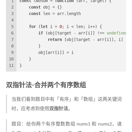
1
const
 twoSum = 
function
 (
arr, target
) {
2
const
 obj = {}
3
const
 len = arr.
length
4
5
for
 (
let
 i = 
0
; i < len; i++) {
6
if
 (obj[target - arr[i]] !== 
undefined
)
7
return
 [obj[target - arr[i]], i]
8
        }
9
        obj[arr[i]] = i
10
    }
11
}
双指针法-合并两个有序数组
当我们看到题目中有「有序」和「数组」这两关键词
时，应考虑到使用
双指针法
。
题目：给你两个有序整数数组 nums1 和 nums2，请