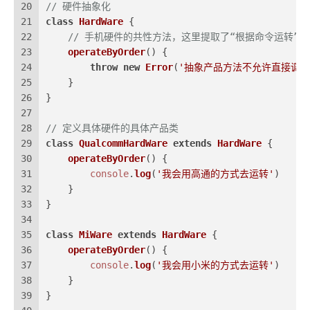
20
// 硬件抽象化
21
class
HardWare
 {
22
// 手机硬件的共性方法，这里提取了“根据命令运转”
23
operateByOrder
(
) {
24
throw
new
Error
(
'抽象产品方法不允许直接调用
25
    }
26
}
27
28
// 定义具体硬件的具体产品类
29
class
QualcommHardWare
extends
HardWare
 {
30
operateByOrder
(
) {
31
console
.
log
(
'我会用高通的方式去运转'
)
32
    }
33
}
34
35
class
MiWare
extends
HardWare
 {
36
operateByOrder
(
) {
37
console
.
log
(
'我会用小米的方式去运转'
)
38
    }
39
}