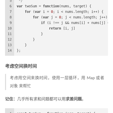
5
 */
6
var
 twoSum = 
function
(
nums, target
) {
7
for
 (
var
 i = 
0
; i < nums.
length
; i++) {
8
for
 (
var
 j = 
0
; j < nums.
length
; j++) {
9
if
 (i !== j && nums[i] + nums[j] ==
10
return
 [i, j]
11
            }
12
        } 
13
    }
14
};
考虑空间换时间
考虑用空间来换时间，使用一层循环，用 Map 或者
对象 来帮忙
记住：
几乎所有求和问题都可以用
求差问题
。