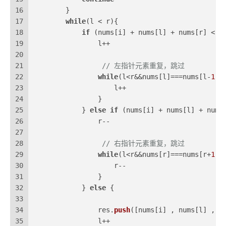
16
        }
17
while
(l < r){
18
if
 (nums[i] + nums[l] + nums[r] < 
0
19
                l++
20
21
// 左指针元素重复，跳过
22
while
(l<r&&nums[l]===nums[l-
1
])
23
                    l++
24
                }
25
            } 
else
if
 (nums[i] + nums[l] + nums
26
                r--
27
28
// 右指针元素重复，跳过
29
while
(l<r&&nums[r]===nums[r+
1
])
30
                    r--
31
                }
32
            } 
else
 {
33
34
                res.
push
([nums[i] , nums[l] , n
35
                l++