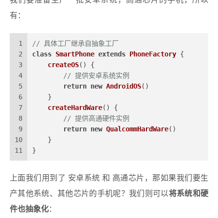
我们要准备生产一批安卓系统，高通芯片的手机，所以
有：
1
// 具体工厂继承自抽象工厂
2
class
SmartPhone
extends
PhoneFactory
 {
3
createOS
(
) {
4
// 提供安卓系统实例
5
return
new
AndroidOS
()
6
    }
7
createHardWare
(
) {
8
// 提供高通硬件实例
9
return
new
QualcommHardWare
()
10
    }
11
}
上面我们用到了 安卓系统 和 高通芯片，那如果我们要生
产其他系统、其他芯片的手机呢？我们则可以
将系统和硬
件也抽象化
：