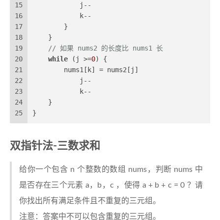
15
            j--
16
            k--
17
        }
18
    }
19
// 如果 nums2 的长度比 nums1 长
20
while
 (j >=
0
) {
21
        nums1[k] = nums2[j]
22
            j--
23
            k--
24
    }
25
}
双指针法-三数求和
给你一个包含 n 个整数的数组 nums，判断 nums 中
是否存在三个元素 a，b，c ，使得 a + b + c = 0 ？请
你找出所有满足条件且不重复的三元组。
注意：答案中不可以包含重复的三元组。