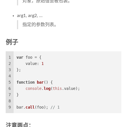
对象，原始值会被包装。
arg1, arg2, …
指定的参数列表。
例子
1
var
 foo = {
2
value
: 
1
3
};
4
5
function
bar
(
) {
6
console
.
log
(
this
.
value
);
7
}
8
9
bar.
call
(foo); 
// 1
注意两点：