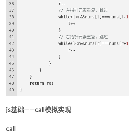
36
                r--
37
// 左指针元素重复，跳过
38
while
(l<r&&nums[l]===nums[l-
1
])
39
                    l++
40
                }
41
// 右指针元素重复，跳过
42
while
(l<r&&nums[r]===nums[r+
1
])
43
                    r--
44
                }
45
            }
46
        }
47
    }
48
return
 res
49
}
js基础——call模拟实现
call