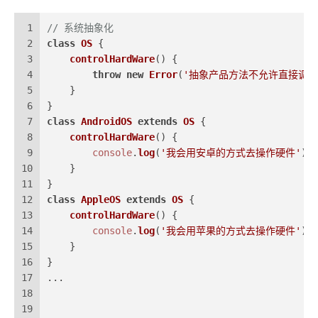
1
// 系统抽象化
2
class
OS
 {
3
controlHardWare
(
) {
4
throw
new
Error
(
'抽象产品方法不允许直接调用
5
    }
6
}
7
class
AndroidOS
extends
OS
 {
8
controlHardWare
(
) {
9
console
.
log
(
'我会用安卓的方式去操作硬件'
)
10
    }
11
}
12
class
AppleOS
extends
OS
 {
13
controlHardWare
(
) {
14
console
.
log
(
'我会用苹果的方式去操作硬件'
)
15
    }
16
}
17
...
18
19