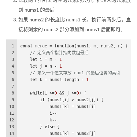
比较两个指针处对应的元素的大小，把较大的元素放
到 nums1 的最后
如果 nums2 的长度比 nums1 长，执行前两步后，直
接将剩余的 nums2 部分添加到 nums1 后面即可。
1
const
 merge = 
function
(
nums1, m, nums2, n
) {
2
// 定义两个指针指向数组最后
3
let
 i = m - 
1
4
let
 j = n - 
1
5
// 定义一个值来存放 num1 的最后位置的索引
6
let
 k = nums1.
length
 - 
1
7
8
while
(i >=
0
 && j >=
0
) {
9
if
 (nums1[i] > nums2[j]) {
10
            nums1[k] = nums1[i]
11
            i--
12
            k--
13
        } 
else
 {
14
            nums1[k] = nums2[j]