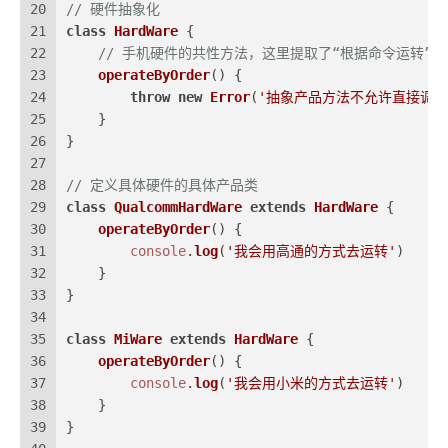
20
// 硬件抽象化
21
class
HardWare
 {
22
// 手机硬件的共性方法，这里提取了“根据命令运转”
23
operateByOrder
(
) {
24
throw
new
Error
(
'抽象产品方法不允许直接调用
25
    }
26
}
27
28
// 定义具体硬件的具体产品类
29
class
QualcommHardWare
extends
HardWare
 {
30
operateByOrder
(
) {
31
console
.
log
(
'我会用高通的方式去运转'
)
32
    }
33
}
34
35
class
MiWare
extends
HardWare
 {
36
operateByOrder
(
) {
37
console
.
log
(
'我会用小米的方式去运转'
)
38
    }
39
}