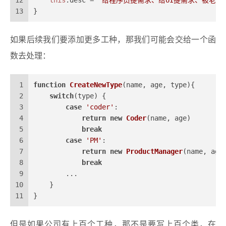
12
this
.
desc
 = 
'给程序员提需求、给UI提需求、被老板
13
}
如果后续我们要添加更多工种，那我们可能会交给一个函
数去处理：
1
function
CreateNewType
(
name, age, type
){
2
switch
(type) {
3
case
'coder'
:
4
return
new
Coder
(name, age) 
5
break
6
case
'PM'
:
7
return
new
ProductManager
(name, age
8
break
9
        ...
10
    }
11
}
但是如果公司有上百个工种，那不是要写上百个类，在