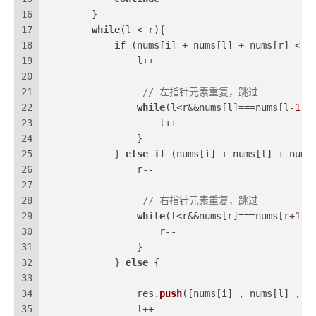
16
        }
17
while
(l < r){
18
if
 (nums[i] + nums[l] + nums[r] < 
0
19
                l++
20
21
// 左指针元素重复，跳过
22
while
(l<r&&nums[l]===nums[l-
1
])
23
                    l++
24
                }
25
            } 
else
if
 (nums[i] + nums[l] + nums
26
                r--
27
28
// 右指针元素重复，跳过
29
while
(l<r&&nums[r]===nums[r+
1
])
30
                    r--
31
                }
32
            } 
else
 {
33
34
                res.
push
([nums[i] , nums[l] , n
35
                l++