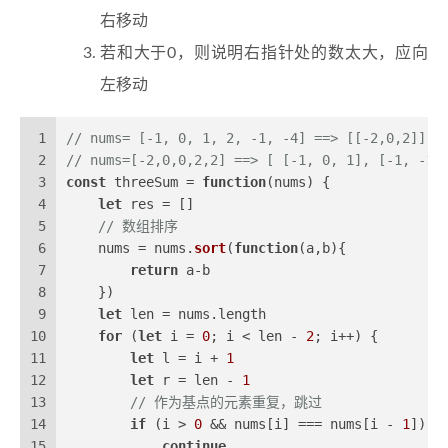
右移动
若和大于0，则说明右指针处的数太大，应向
左移动
1
// nums= [-1, 0, 1, 2, -1, -4] ==> [[-2,0,2]]
2
// nums=[-2,0,0,2,2] ==> [ [-1, 0, 1], [-1, -1,
3
const
 threeSum = 
function
(
nums
) {
4
let
 res = []
5
// 数组排序
6
    nums = nums.
sort
(
function
(
a,b
){
7
return
 a-b
8
    })
9
let
 len = nums.
length
10
for
 (
let
 i = 
0
; i < len - 
2
; i++) {
11
let
 l = i + 
1
12
let
 r = len - 
1
13
// 作为基点的元素重复，跳过
14
if
 (i > 
0
 && nums[i] === nums[i - 
1
]) {
15
continue