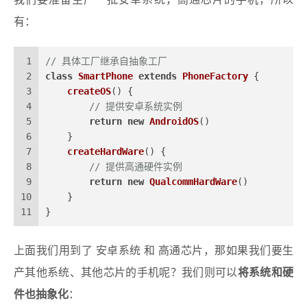
我们要准备生产一批安卓系统，高通芯片的手机，所以
有：
1
// 具体工厂继承自抽象工厂
2
class
SmartPhone
extends
PhoneFactory
 {
3
createOS
(
) {
4
// 提供安卓系统实例
5
return
new
AndroidOS
()
6
    }
7
createHardWare
(
) {
8
// 提供高通硬件实例
9
return
new
QualcommHardWare
()
10
    }
11
}
上面我们用到了 安卓系统 和 高通芯片，那如果我们要生
产其他系统、其他芯片的手机呢？我们则可以
将系统和硬
件也抽象化
：