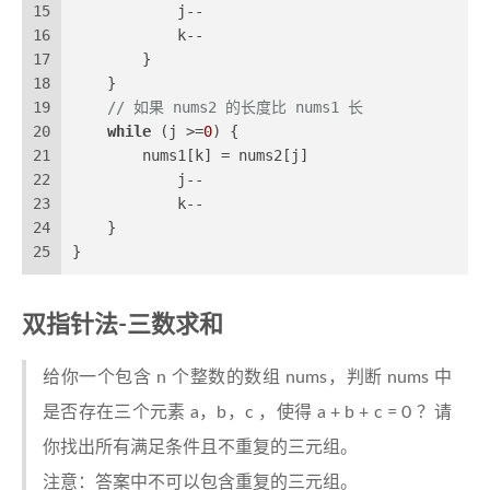
15
            j--
16
            k--
17
        }
18
    }
19
// 如果 nums2 的长度比 nums1 长
20
while
 (j >=
0
) {
21
        nums1[k] = nums2[j]
22
            j--
23
            k--
24
    }
25
}
双指针法-三数求和
给你一个包含 n 个整数的数组 nums，判断 nums 中
是否存在三个元素 a，b，c ，使得 a + b + c = 0 ？请
你找出所有满足条件且不重复的三元组。
注意：答案中不可以包含重复的三元组。