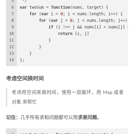
5
 */
6
var
 twoSum = 
function
(
nums, target
) {
7
for
 (
var
 i = 
0
; i < nums.
length
; i++) {
8
for
 (
var
 j = 
0
; j < nums.
length
; j++) {
9
if
 (i !== j && nums[i] + nums[j] ==
10
return
 [i, j]
11
            }
12
        } 
13
    }
14
};
考虑空间换时间
考虑用空间来换时间，使用一层循环，用 Map 或者
对象 来帮忙
记住：
几乎所有求和问题都可以用
求差问题
。