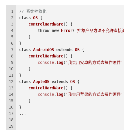
1
// 系统抽象化
2
class
OS
 {
3
controlHardWare
(
) {
4
throw
new
Error
(
'抽象产品方法不允许直接调用
5
    }
6
}
7
class
AndroidOS
extends
OS
 {
8
controlHardWare
(
) {
9
console
.
log
(
'我会用安卓的方式去操作硬件'
)
10
    }
11
}
12
class
AppleOS
extends
OS
 {
13
controlHardWare
(
) {
14
console
.
log
(
'我会用苹果的方式去操作硬件'
)
15
    }
16
}
17
...
18
19