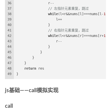
36
                r--
37
// 左指针元素重复，跳过
38
while
(l<r&&nums[l]===nums[l-
1
])
39
                    l++
40
                }
41
// 右指针元素重复，跳过
42
while
(l<r&&nums[r]===nums[r+
1
])
43
                    r--
44
                }
45
            }
46
        }
47
    }
48
return
 res
49
}
js基础——call模拟实现
call