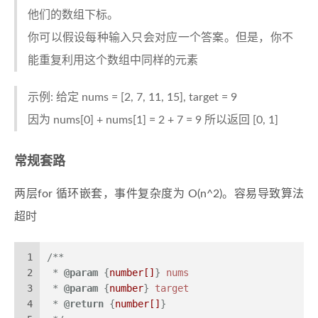
他们的数组下标。
你可以假设每种输入只会对应一个答案。但是，你不
能重复利用这个数组中同样的元素
示例: 给定 nums = [2, 7, 11, 15], target = 9
因为 nums[0] + nums[1] = 2 + 7 = 9 所以返回 [0, 1]
常规套路
两层for 循环嵌套，事件复杂度为 O(n^2)。容易导致算法
超时
1
/**
2
 * 
@param
 {
number[]
} 
nums
3
 * 
@param
 {
number
} 
target
4
 * 
@return
 {
number[]
}