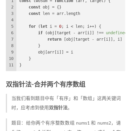
1
const
 twoSum = 
function
 (
arr, target
) {
2
const
 obj = {}
3
const
 len = arr.
length
4
5
for
 (
let
 i = 
0
; i < len; i++) {
6
if
 (obj[target - arr[i]] !== 
undefined
)
7
return
 [obj[target - arr[i]], i]
8
        }
9
        obj[arr[i]] = i
10
    }
11
}
双指针法-合并两个有序数组
当我们看到题目中有「有序」和「数组」这两关键词
时，应考虑到使用
双指针法
。
题目：给你两个有序整数数组 nums1 和 nums2，请