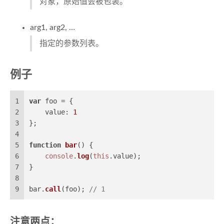
对象，原始值会被包装。
arg1, arg2, …
指定的参数列表。
例子
1
var
 foo = {
2
value
: 
1
3
};
4
5
function
bar
(
) {
6
console
.
log
(
this
.
value
);
7
}
8
9
bar.
call
(foo); 
// 1
注意两点：