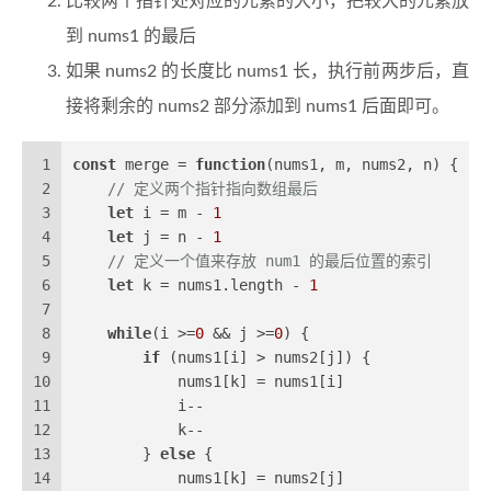
比较两个指针处对应的元素的大小，把较大的元素放
到 nums1 的最后
如果 nums2 的长度比 nums1 长，执行前两步后，直
接将剩余的 nums2 部分添加到 nums1 后面即可。
1
const
 merge = 
function
(
nums1, m, nums2, n
) {
2
// 定义两个指针指向数组最后
3
let
 i = m - 
1
4
let
 j = n - 
1
5
// 定义一个值来存放 num1 的最后位置的索引
6
let
 k = nums1.
length
 - 
1
7
8
while
(i >=
0
 && j >=
0
) {
9
if
 (nums1[i] > nums2[j]) {
10
            nums1[k] = nums1[i]
11
            i--
12
            k--
13
        } 
else
 {
14
            nums1[k] = nums2[j]